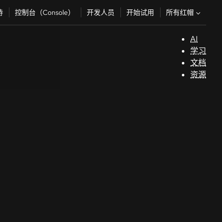
所有红帽
持
控制台（Console）
开发人员
开始试用
AI
支
学习
持
文档
资源
（
开
发
人
员
开
始
试
用