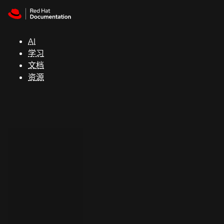
Skip to navigation
Skip to content
支
持
AI
学习
控制台
文档
（Console）
资源
开
发
人
员
开
始
试
用
联