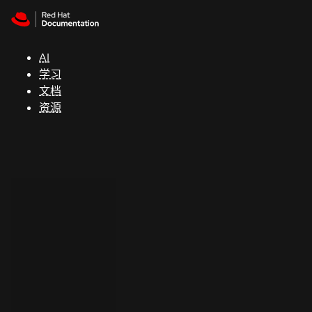
Skip to navigation
Skip to content
支
持
AI
学习
控制台
文档
（Console）
资源
开
发
人
员
开
始
试
用
联