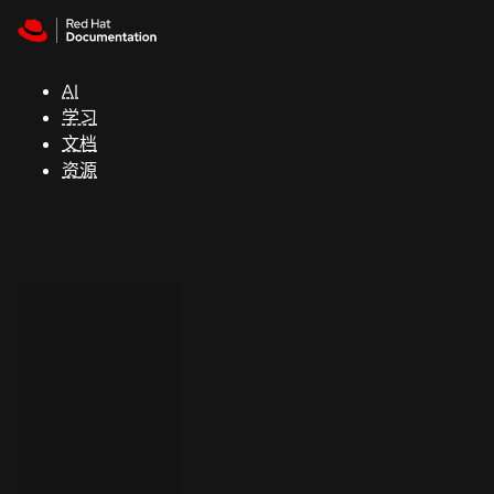
Skip to navigation
Skip to content
支
持
AI
学习
控制台
文档
（Console）
资源
开
发
人
员
开
始
试
用
联