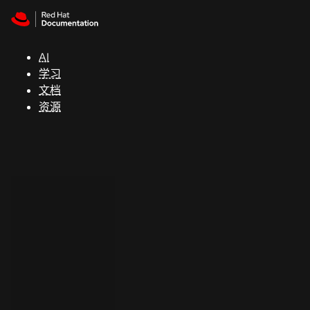
Skip to navigation
Skip to content
支
持
AI
学习
控制台
文档
（Console）
资源
开
发
人
员
开
始
试
用
联