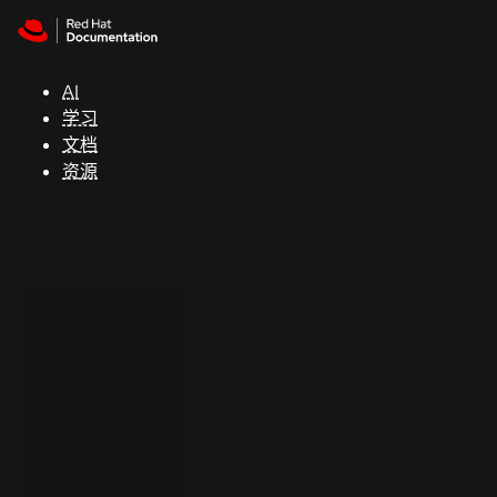
Skip to navigation
Skip to content
支
持
AI
学习
控制台
文档
（Console）
资源
开
发
人
员
开
始
试
用
联