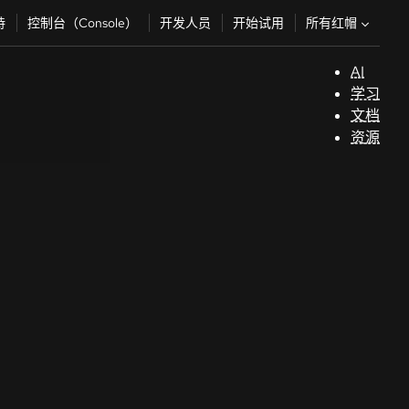
所有红帽
持
控制台（Console）
开发人员
开始试用
AI
支
学习
持
文档
资源
（
开
发
人
员
开
始
试
用