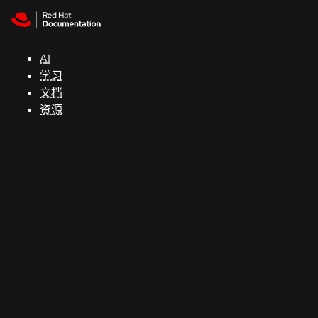
Skip to navigation
Skip to content
支
持
AI
学习
控制台
文档
（Console）
资源
开
发
人
员
开
始
试
用
联