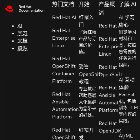
Skip to navigation
Skip to content
热门文档
开始
产品概
了解 AI
支
述
Red Hat AI
持
红帽入
AI 学习
门
中心
AI
Red Hat AI
Red Hat
了解红帽
浏览学习
学习
控制台
Enterprise
产品与订
Red Hat
材料和工
文档
（Console）
Linux
阅的价
具，按照
Enterprise
资源
值。
您需要的
Linux
Red Hat
任务进行
开
组织。
OpenShift
受管
Red Hat
发
Container
OpenShift
OpenShift
人
AI 互动
Platform
教程
员
体验
Red Hat
专业教程
Red Hat
Red Hat
Ansible
帮助您最
开
AI，包括
Ansible
大化集群
Automation
始
训练 LLM
为您带来
Automation
Platform
等内容的
试
的好处。
Platform
实践。
用
Red Hat
Red Hat
红帽开
OpenJDK
AI/ML
OpenShift
发
联