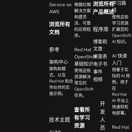
学习路
浏览所有
Service on
根据红帽
系
径
解决方案
AWS
产品概述
选
人
构建灵
使用这些
择
活、可靠
学习资源
浏览所有
语
程序库
的应用程
扩展您的
文档
言
序。
OpenShift
博客和
AI 知识。
文章
参考
Red Hat
AI 快速
速查表
OpenShift
架构中心
入门
基础知识
电子书
架构和模
侧重于实
使用这些
事件
式，以及
际的 AI 用
资源解决
视频
Red Hat 和合
例，用于
常见的
作伙伴的实
在
OpenShift
施示例。
Red Hat
任务。
AI 平台上
开
快速轻松
查看所
发
地部署。
有学习
技术主题
人
资源
Red Hat
员