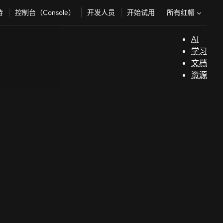
所有红帽
持
控制台（Console）
开发人员
开始试用
AI
支
学习
持
文档
资源
（
开
发
人
员
开
始
试
用