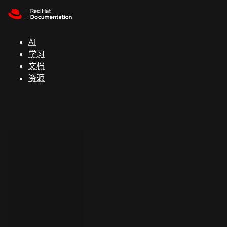
Skip to navigation
Skip to content
支
持
AI
学习
控制台
文档
（Console）
资源
开
发
人
员
开
始
试
用
联