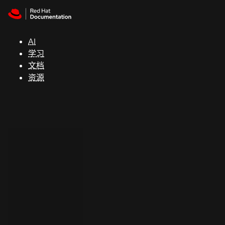
Skip to navigation
Skip to content
支
持
AI
学习
控制台
文档
（Console）
资源
开
发
人
员
开
始
试
用
联