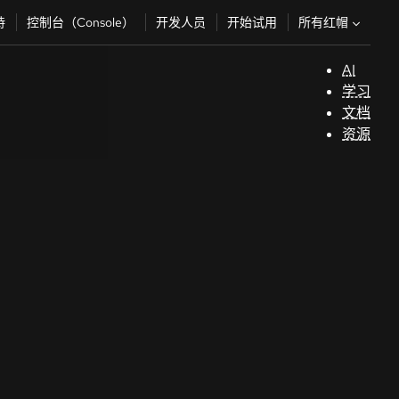
所有红帽
持
控制台（Console）
开发人员
开始试用
AI
支
学习
持
文档
资源
（
开
发
人
员
开
始
试
用