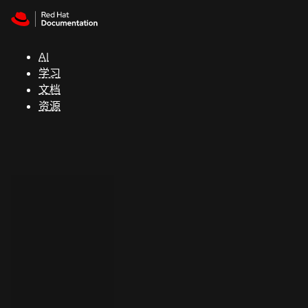
Skip to navigation
Skip to content
支
持
AI
学习
控制台
文档
（Console）
资源
开
发
人
员
开
始
试
用
联