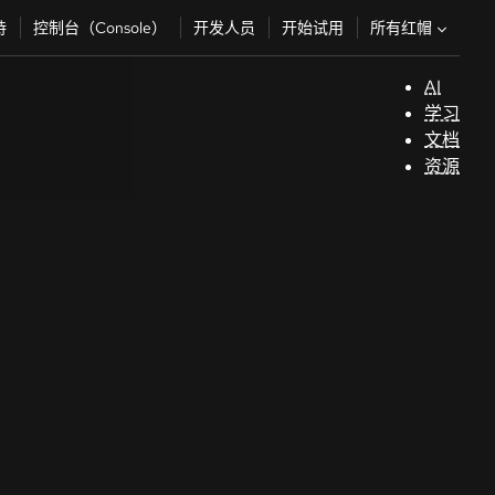
所有红帽
持
控制台（Console）
开发人员
开始试用
AI
支
学习
持
文档
资源
（
开
发
人
员
开
始
试
用