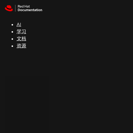
Skip to navigation
Skip to content
支
持
AI
学习
控制台
文档
（Console）
资源
开
发
人
员
开
始
试
用
联