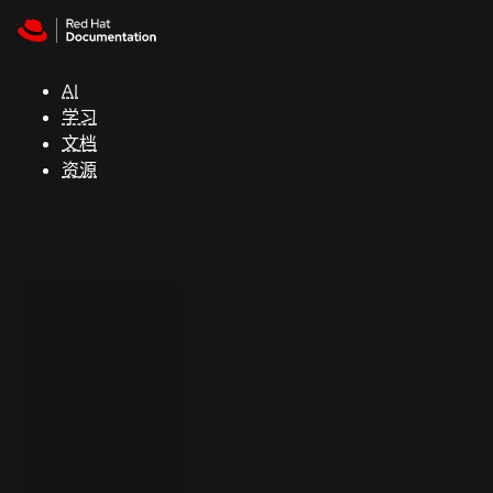
Skip to navigation
Skip to content
支
持
AI
学习
控制台
文档
（Console）
资源
开
发
人
员
开
始
试
用
联