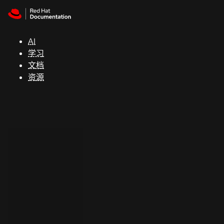
Skip to navigation
Skip to content
支
持
AI
学习
控制台
文档
（Console）
资源
开
发
人
员
开
始
试
用
联