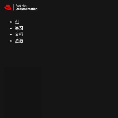
Skip to navigation
Skip to content
支
持
AI
学习
控制台
文档
（Console）
资源
开
发
人
员
开
始
试
用
联