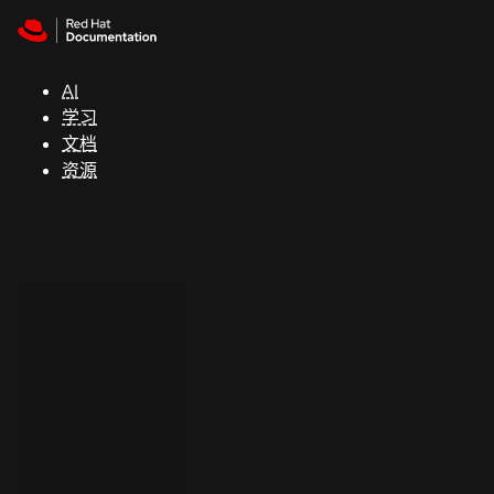
Skip to navigation
Skip to content
支
持
AI
学习
控制台
文档
（Console）
资源
开
发
人
员
开
始
试
用
联