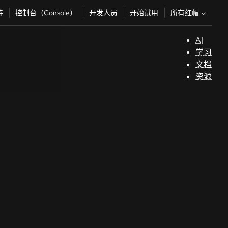
所有红帽
持
控制台（Console）
开发人员
开始试用
AI
支
学习
持
文档
资源
（
开
发
人
员
开
始
试
用