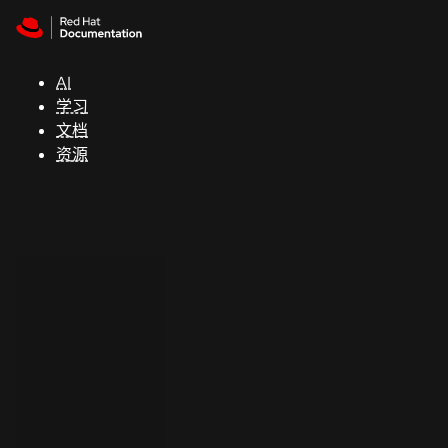
Skip to navigation
Skip to content
支
持
AI
学习
控制台
文档
（Console）
资源
开
发
人
员
开
始
试
用
联