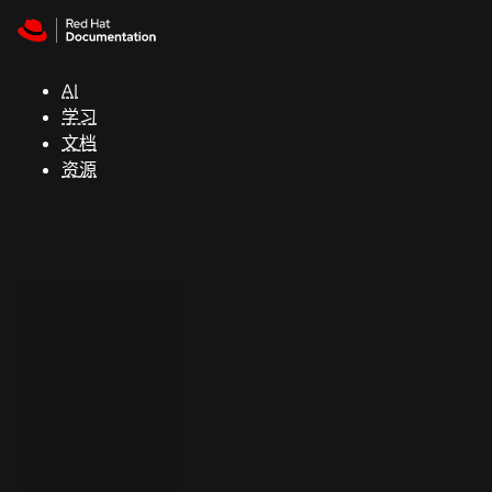
Skip to navigation
Skip to content
支
持
AI
学习
控制台
文档
（Console）
资源
开
发
人
员
开
始
试
用
联