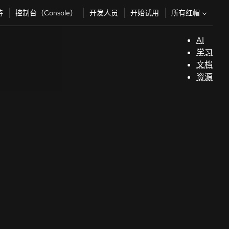
所有红帽
持
控制台（Console）
开发人员
开始试用
AI
支
学习
持
文档
资源
（
开
发
人
员
开
始
试
用