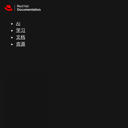
Skip to navigation
Skip to content
支
持
AI
学习
控制台
文档
（Console）
资源
开
发
人
员
开
始
试
用
联