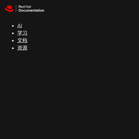
Skip to navigation
Skip to content
支
持
AI
学习
控制台
文档
（Console）
资源
开
发
人
员
开
始
试
用
联