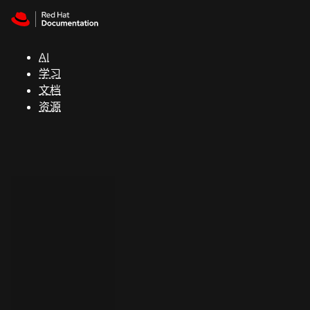
Skip to navigation
Skip to content
支
持
AI
学习
控制台
文档
（Console）
资源
开
发
人
员
开
始
试
用
联