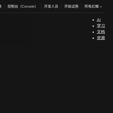
所有红帽
持
控制台（Console）
开发人员
开始试用
AI
支
学习
持
文档
资源
（
开
发
人
员
开
始
试
用