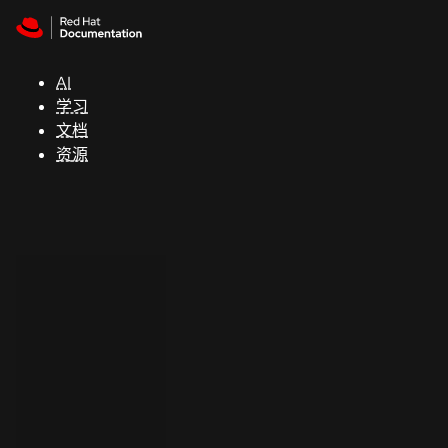
Skip to navigation
Skip to content
支
持
AI
学习
控制台
文档
（Console）
资源
开
发
人
员
开
始
试
用
联