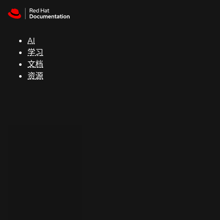
Skip to navigation
Skip to content
支
持
AI
学习
控制台
文档
（Console）
资源
开
发
人
员
开
始
试
用
联