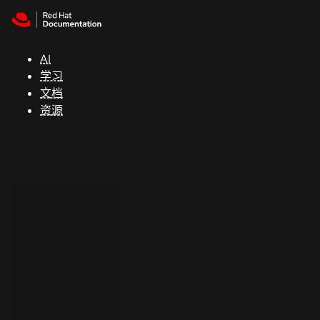
Skip to navigation
Skip to content
支
持
AI
学习
控制台
文档
（Console）
资源
开
发
人
员
开
始
试
用
联