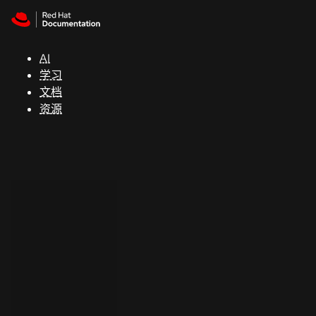
Skip to navigation
Skip to content
支
持
AI
学习
控制台
文档
（Console）
资源
开
发
人
员
开
始
试
用
联