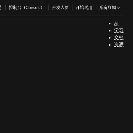
所有红帽
持
控制台（Console）
开发人员
开始试用
AI
支
学习
持
文档
资源
（
开
发
人
员
开
始
试
用