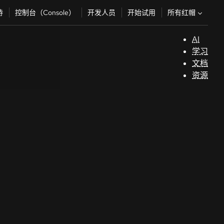
所有红帽
持
控制台（Console）
开发人员
开始试用
AI
支
学习
持
文档
资源
（
开
发
人
员
开
始
试
用