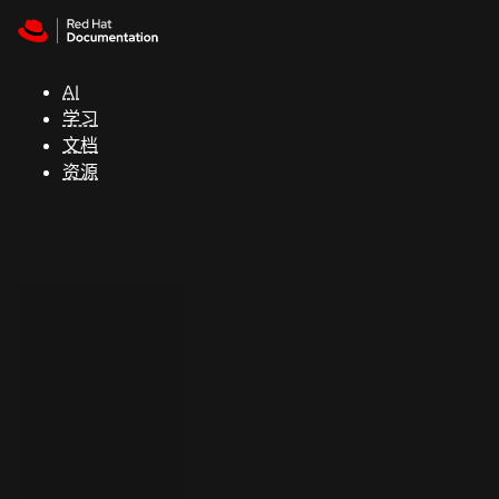
Skip to navigation
Skip to content
支
持
AI
学习
控制台
文档
（Console）
资源
开
发
人
员
开
始
试
用
联