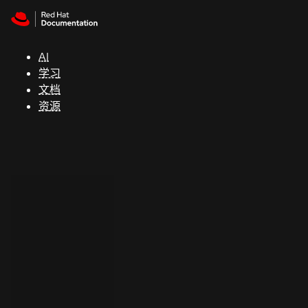
Skip to navigation
Skip to content
支
持
AI
学习
控制台
文档
（Console）
资源
开
发
人
员
开
始
试
用
联