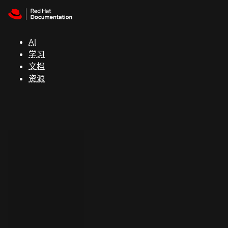
Skip to navigation
Skip to content
支
持
AI
学习
控制台
文档
（Console）
资源
开
发
人
员
开
始
试
用
联