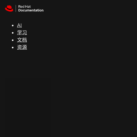
Skip to navigation
Skip to content
支
持
AI
学习
控制台
文档
（Console）
资源
开
发
人
员
开
始
试
用
联