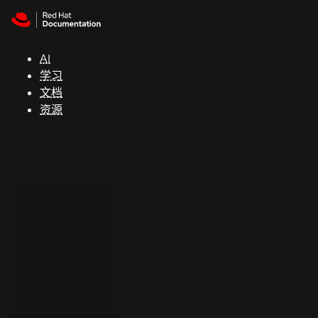
Skip to navigation
Skip to content
支
持
AI
学习
控制台
文档
（Console）
资源
开
发
人
员
开
始
试
用
联