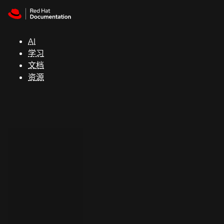
Skip to navigation
Skip to content
支
持
AI
学习
控制台
文档
（Console）
资源
开
发
人
员
开
始
试
用
联