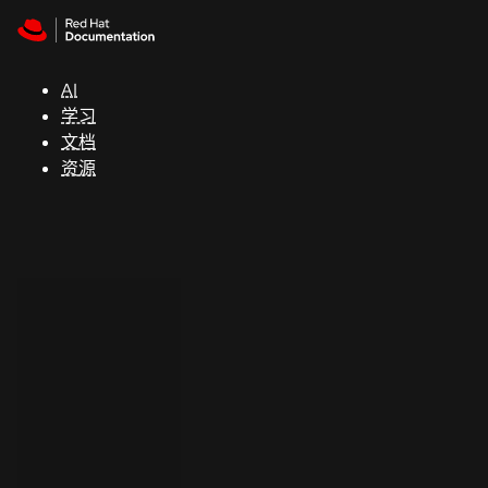
Skip to navigation
Skip to content
支
持
AI
学习
控制台
文档
（Console）
资源
开
发
人
员
开
始
试
用
联