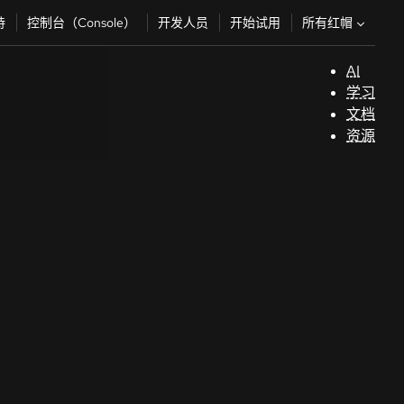
所有红帽
持
控制台（Console）
开发人员
开始试用
AI
支
学习
持
文档
资源
（
开
发
人
员
开
始
试
用