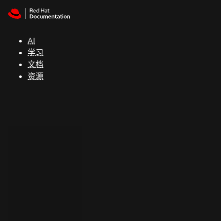
Skip to navigation
Skip to content
支
持
AI
学习
控制台
文档
（Console）
资源
开
发
人
员
开
始
试
用
联