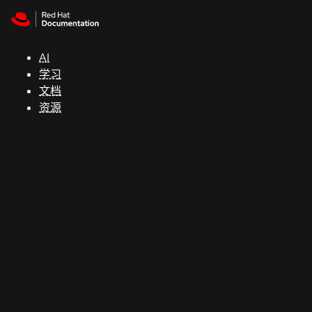
Skip to navigation
Skip to content
支
持
AI
学习
控制台
文档
（Console）
资源
开
发
人
员
开
始
试
用
联