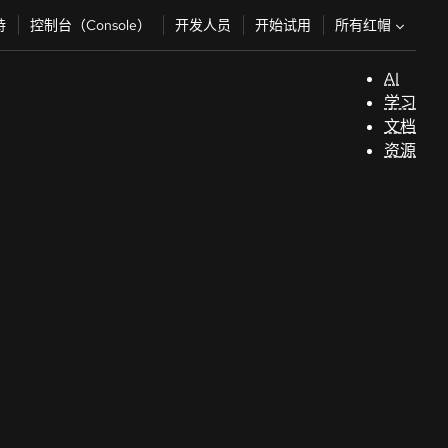
所有红帽
持
控制台（Console）
开发人员
开始试用
AI
支
学习
持
文档
资源
（
开
发
人
员
开
始
试
用