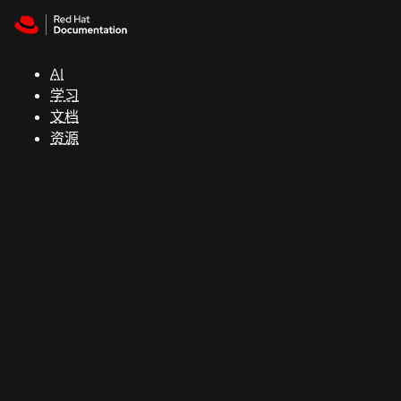
Skip to navigation
Skip to content
支
持
AI
学习
控制台
文档
（Console）
资源
开
发
人
员
开
始
试
用
联