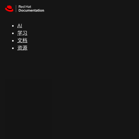
Skip to navigation
Skip to content
支
持
AI
学习
控制台
文档
（Console）
资源
开
发
人
员
开
始
试
用
联