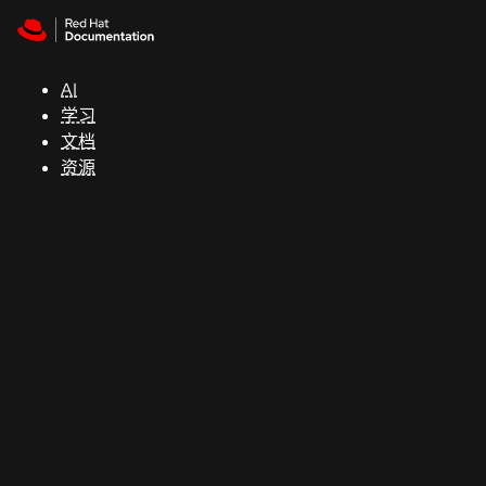
Skip to navigation
Skip to content
支
持
AI
学习
控制台
文档
（Console）
资源
开
发
人
员
开
始
试
用
联