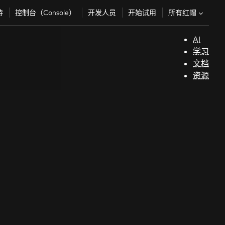
所有红帽
持
控制台（Console）
开发人员
开始试用
AI
支
学习
持
文档
资源
（
开
发
人
员
开
始
试
用