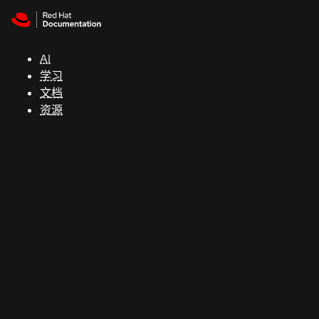
Skip to navigation
Skip to content
支
持
AI
学习
控制台
文档
（Console）
资源
开
发
人
员
开
始
试
用
联